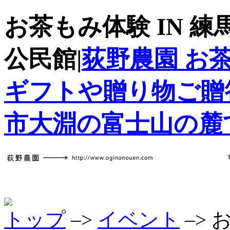
お茶もみ体験 IN 練
公民館|
荻野農園 お
ギフトや贈り物ご贈
市大淵の富士山の麓
トップ
–>
イベント
–> 